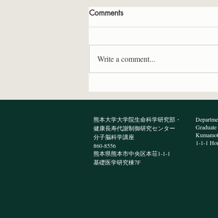
Comments
Write a comment...
プレ柴三郎研究発表会で医学
科5年の宮川さん、高校2年の
濱岡さんが研究発表を行いま
熊本大学大学院生命科学研究部・
Departmen
した
Graduate 
健康長寿代謝制御研究センター
Kumamoto
分子脳科学講座
1-1-1 Ho
860-8556
熊本県熊本市中央区本荘1-1-1
​基礎医学研究棟7F