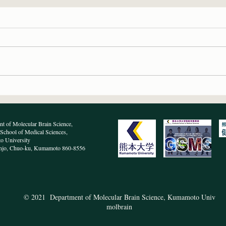
学術変革「攪乱RNA学創成」
分子
領域開催の国際シンポジウム
いま
で文東先生が講演しました
t of Molecular Brain Science,
School of Medical Sciences,
 University
njo, Chuo-ku, Kumamoto 860-8556
© 2021 Department of Molecular Brain Science, Kumamoto Univ
molbrain