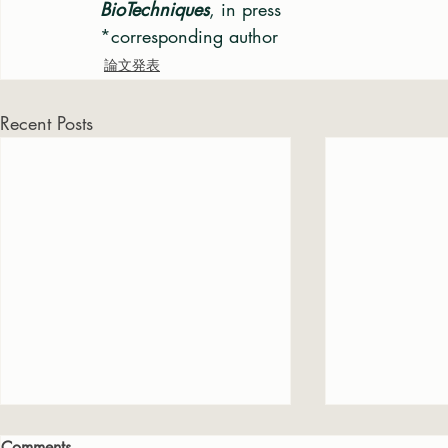
BioTechniques
, in press
*corresponding author
論文発表
Recent Posts
Comments