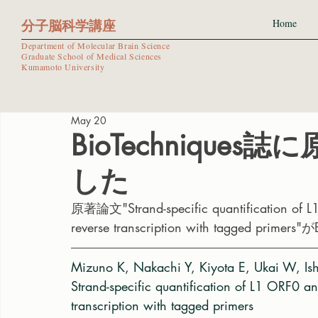
分子脳科学講座
Home
Department of Molecular Brain Science
Graduate School of Medical Sciences
Kumamoto University
May 20
BioTechniqu
した
原著論文"Strand-specific quantification of L1 
reverse transcription with tagged pr
Mizuno K, Nakachi Y, Kiyota E, Ukai W, Is
Strand-specific quantification of L1 ORF0 and
transcription with tagged primers