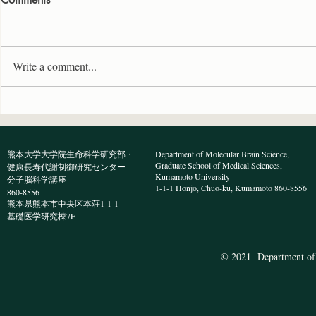
Write a comment...
Neuroscience Research誌に原
共同研究論
著論文が受理されました
た
熊本大学大学院生命科学研究部・
Department of Molecular Brain Science,
Graduate School of Medical Sciences,
健康長寿代謝制御研究センター
Kumamoto University
分子脳科学講座
1-1-1 Honjo, Chuo-ku, Kumamoto 860-8556
860-8556
熊本県熊本市中央区本荘1-1-1
​基礎医学研究棟7F
© 2021 Department of 