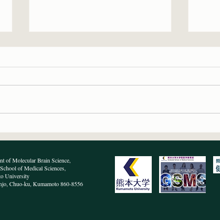
Neuroscience Research誌に原
共同
著論文が受理されました
た
t of Molecular Brain Science,
School of Medical Sciences,
 University
njo, Chuo-ku, Kumamoto 860-8556