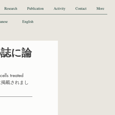
Research
Publication
Activity
Contact
More
anese
English
ence誌に論
lls treated 
ience誌に掲載されまし