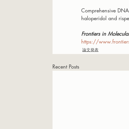
Comprehensive DNA me
haloperidol and risp
Frontiers in Molecul
https://www.frontie
論文発表
Recent Posts