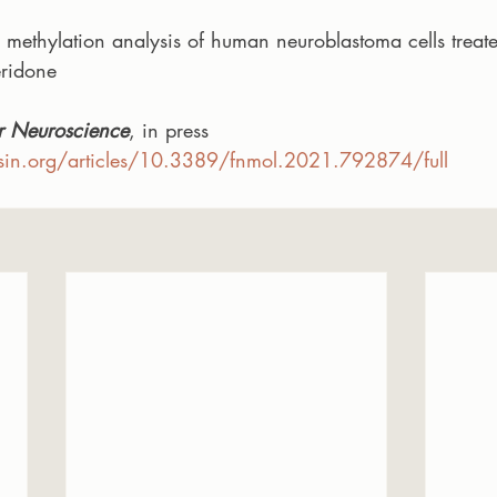
thylation analysis of human neuroblastoma cells treate
eridone
ar Neuroscience
, in press
rsin.org/articles/10.3389/fnmol.2021.792874/full