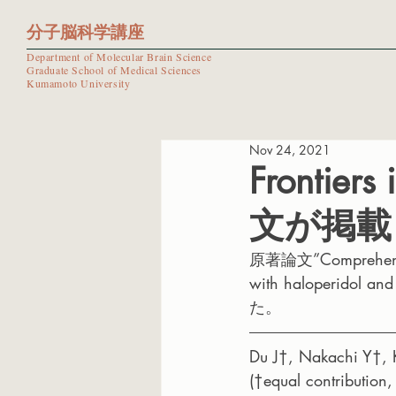
分子脳科学講座
Department of Molecular Brain Science
Graduate School of Medical Sciences
Kumamoto University
Nov 24, 2021
Frontier
文が掲載
原著論文”Comprehensive
with haloperidol 
た。
Du J†, Nakachi Y†, 
(†equal contribution