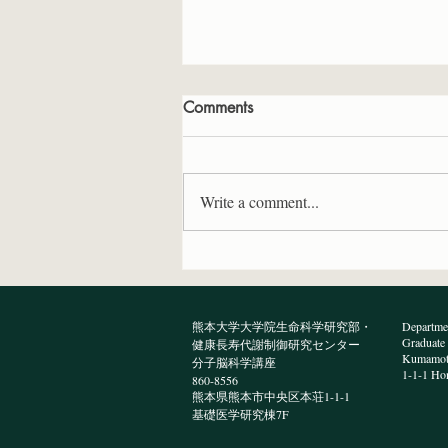
Comments
Write a comment...
BioTechniques誌に原著論文が
受理されました
熊本大学大学院生命科学研究部・
Departmen
Graduate 
健康長寿代謝制御研究センター
Kumamoto
分子脳科学講座
1-1-1 Ho
860-8556
熊本県熊本市中央区本荘1-1-1
​基礎医学研究棟7F