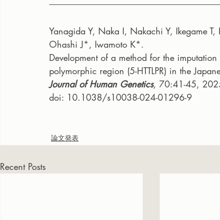
Yanagida Y, Naka I, Nakachi Y, Ikegame T, 
Ohashi J*, Iwamoto K*.
Development of a method for the imputation of 
polymorphic region (5-HTTLPR) in the Japan
Journal of Human Genetics
, 70:41-45, 202
doi: 10.1038/s10038-024-01296-9
論文発表
Recent Posts