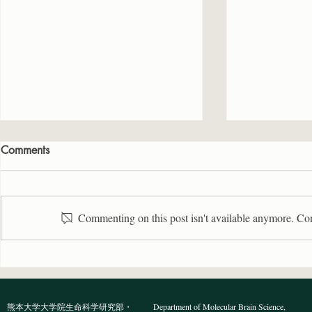
Comments
Commenting on this post isn't available anymore. Cont
BioTechniques誌に原著論文が
Neuroscie
受理されました
著論文が受
熊本大学大学院生命科学研究部・
Department of Molecular Brain Science,