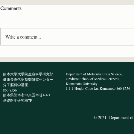
Comments
Write a comment...
プレ柴三郎研究発表会で医学
学術変革「
科5年の宮川さん、高校2年の
領域開催の
濱岡さんが研究発表を行いま
で文東先生
熊本大学大学院生命科学研究部・
Department of Molecular Brain Science,
した
Graduate School of Medical Sciences,
健康長寿代謝制御研究センター
Kumamoto University
分子脳科学講座
1-1-1 Honjo, Chuo-ku, Kumamoto 860-8556
860-8556
熊本県熊本市中央区本荘1-1-1
​基礎医学研究棟7F
© 2021 Department of 