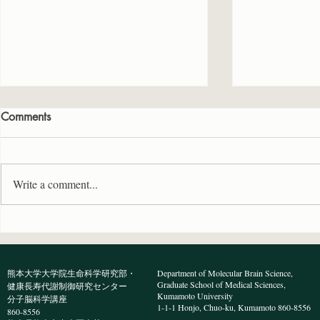
Comments
Write a comment...
プレ柴三郎研究発表会で医学
学術変革「
科5年の宮川さん、高校2年の
領域開催の
濱岡さんが研究発表を行いま
で文東先生
熊本大学大学院生命科学研究部・
Department of Molecular Brain Science,
した
Graduate School of Medical Sciences,
健康長寿代謝制御研究センター
Kumamoto University
分子脳科学講座
1-1-1 Honjo, Chuo-ku, Kumamoto 860-8556
860-8556