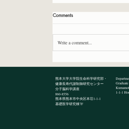
Comments
Write a comment...
プレ柴三郎研究発表会で医学
科5年の宮川さん、高校2年の
濱岡さんが研究発表を行いま
熊本大学大学院生命科学研究部・
Departmen
した
Graduate 
健康長寿代謝制御研究センター
Kumamoto
分子脳科学講座
1-1-1 Ho
860-8556
熊本県熊本市中央区本荘1-1-1
​基礎医学研究棟7F