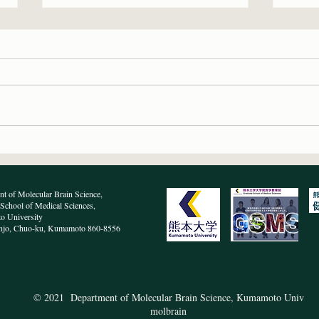
学術変革「攪乱RNA学創成」
分子
領域開催の国際シンポジウム
いま
で文東先生が講演しました
t of Molecular Brain Science,
School of Medical Sciences,
 University
njo, Chuo-ku, Kumamoto 860-8556
© 2021 Department of Molecular Brain Science, Kumamoto Univ
molbrain