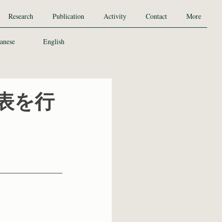
Research
Publication
Activity
Contact
More
anese
English
表を行